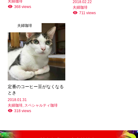
夫婦珈琲
2018.02.22
368 views
夫婦珈琲
711 views
夫婦珈琲
定番のコーヒー豆がなくなる
とき
2018.01.31
夫婦珈琲
,
スペシャルティ珈琲
318 views