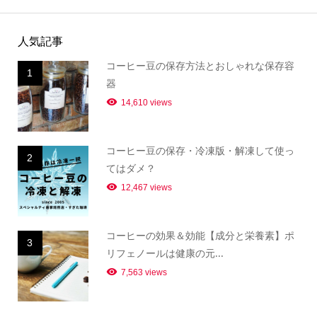
人気記事
コーヒー豆の保存方法とおしゃれな保存容
1
器
14,610 views
コーヒー豆の保存・冷凍版・解凍して使っ
2
てはダメ？
12,467 views
コーヒーの効果＆効能【成分と栄養素】ポ
3
リフェノールは健康の元...
7,563 views