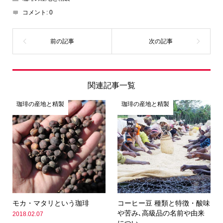
コメント:
0
関連記事一覧
珈琲の産地と精製
珈琲の産地と精製
モカ・マタリという珈琲
コーヒー豆 種類と特徴・酸味
や苦み､高級品の名前や由来
2018.02.07
につい...