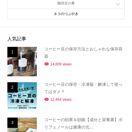
珈琲豆の事
ネコのつぶやき
人気記事
コーヒー豆の保存方法とおしゃれな保存容
1
器
14,609 views
コーヒー豆の保存・冷凍版・解凍して使っ
2
てはダメ？
12,464 views
コーヒーの効果＆効能【成分と栄養素】ポ
3
リフェノールは健康の元...