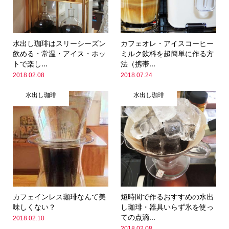
水出し珈琲はスリーシーズン
カフェオレ・アイスコーヒー
飲める・常温・アイス・ホッ
ミルク飲料を超簡単に作る方
トで楽し...
法（携帯...
2018.02.08
2018.07.24
水出し珈琲
水出し珈琲
カフェインレス珈琲なんて美
短時間で作るおすすめの水出
味しくない？
し珈琲・器具いらず氷を使っ
ての点滴...
2018.02.10
2018.02.08