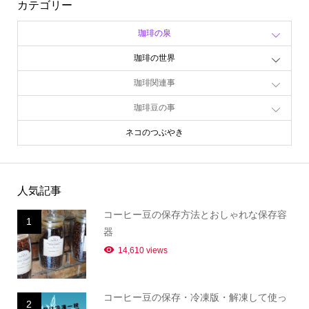
カテゴリー
珈琲の泉
珈琲の世界
珈琲関連事
珈琲豆の事
ネコのつぶやき
人気記事
コーヒー豆の保存方法とおしゃれな保存容
1
器
14,610 views
コーヒー豆の保存・冷凍版・解凍して使っ
2