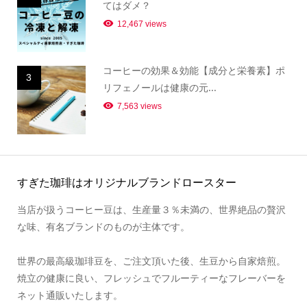
てはダメ？
12,467 views
コーヒーの効果＆効能【成分と栄養素】ポ
3
リフェノールは健康の元...
7,563 views
すぎた珈琲はオリジナルブランドロースター
当店が扱うコーヒー豆は、生産量３％未満の、世界絶品の贅沢
な味、有名ブランドのものが主体です。
世界の最高級珈琲豆を、ご注文頂いた後、生豆から自家焙煎。
焼立の健康に良い、フレッシュでフルーティーなフレーバーを
ネット通販いたします。